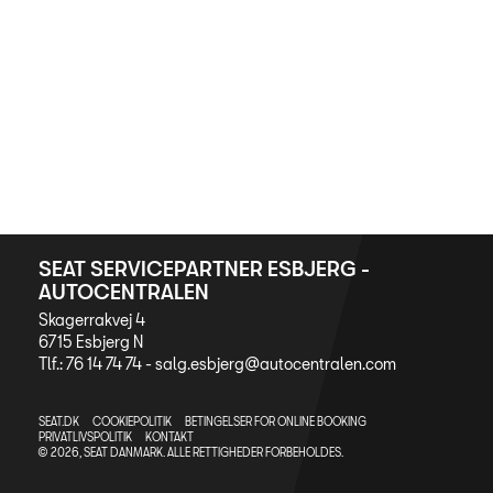
SEAT SERVICEPARTNER ESBJERG -
AUTOCENTRALEN
Skagerrakvej 4
6715 Esbjerg N
Tlf.: 76 14 74 74 -
salg.esbjerg@autocentralen.com
SEAT.DK
COOKIEPOLITIK
BETINGELSER FOR ONLINE BOOKING
PRIVATLIVSPOLITIK
KONTAKT
© 2026, SEAT DANMARK. ALLE RETTIGHEDER FORBEHOLDES.