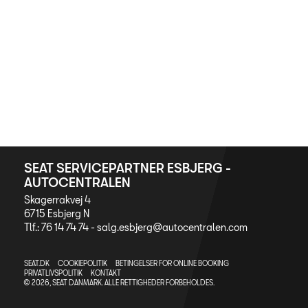
Hjulskifte
Autoriseret Bru
Bestil tid på vær
5+ serviceefters
Service & Rep a
Prismatch
SEAT SERVICEPARTNER ESBJERG -
MinSEAT
AUTOCENTRALEN
Skagerrakvej 4
ServiceCam
6715 Esbjerg N
Tlf.: 76 14 74 74 -
salg.esbjerg@autocentralen.com
Synstjek
NYHEDER
SEAT.DK
COOKIEPOLITIK
BETINGELSER FOR ONLINE BOOKING
PRIVATLIVSPOLITIK
KONTAKT
© 2026, SEAT DANMARK. ALLE RETTIGHEDER FORBEHOLDES.
TILBEHØR