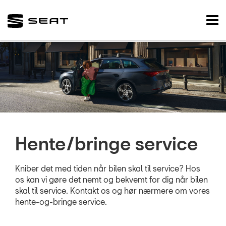
SEAT
Tog
nav
FORSIDE
BRUGTE BILER
VÆRKSTED
Koncepter og se
SEAT Vejhjælp
Hente/bringe service
Biludlejning
Kniber det med tiden når bilen skal til service? Hos
Hente/bringe 
os kan vi gøre det nemt og bekvemt for dig når bilen
skal til service. Kontakt os og hør nærmere om vores
Dækopbevarin
hente-og-bringe service.
Sommertjek