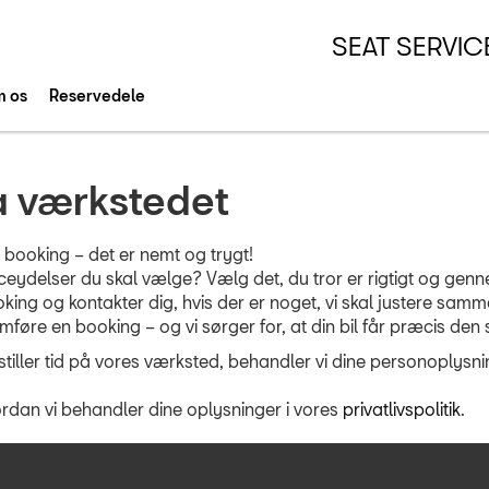
SEAT SERVIC
 os
Reservedele
på værkstedet
 booking – det er nemt og trygt!
rviceydelser du skal vælge? Vælg det, du tror er rigtigt og gen
king og kontakter dig, hvis der er noget, vi skal justere samm
føre en booking – og vi sørger for, at din bil får præcis den 
tiller tid på vores værksted, behandler vi dine personoplysni
dan vi behandler dine oplysninger i vores
privatlivspolitik
.