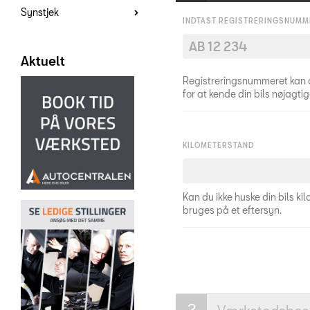
Synstjek
INDTAST REGISTRERINGSNUMM
Aktuelt
Registreringsnummeret kan afklare bilens al
for at kende din bils nøjagti
KILOMETERSTAND
Kan du ikke huske din bils kil
bruges på et eftersyn.