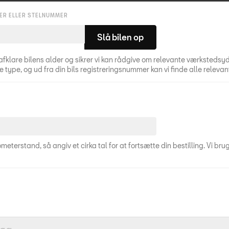
ER ELLER STELNUMMER
Slå bilen op
der og sikrer vi kan rådgive om relevante værkstedsydelser.​ For at kunne forberede dit værkstedsbesøg h
ge type, og ud fra din bils registreringsnummer kan vi finde alle relevan
ometerstand, så angiv et cirka tal for at fortsætte din bestilling. Vi br