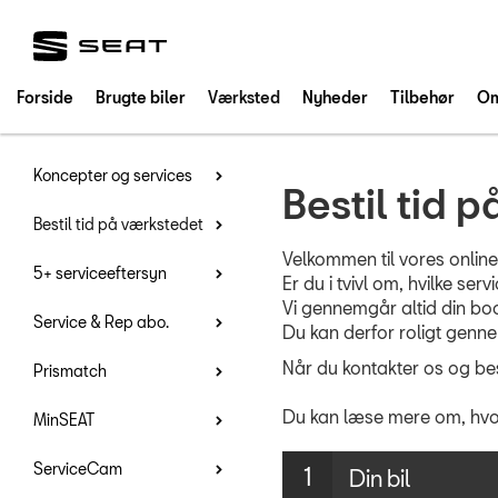
SEAT
Forside
Brugte biler
Værksted
Nyheder
Tilbehør
Om
Koncepter og services
Bestil tid 
Bestil tid på værkstedet
Velkommen til vores online
5+ serviceeftersyn
Er du i tvivl om, hvilke se
Vi gennemgår altid din boo
Service & Rep abo.
Du kan derfor roligt gennem
Når du kontakter os og bes
Prismatch
Du kan læse mere om, hvor
MinSEAT
ServiceCam
Din bil