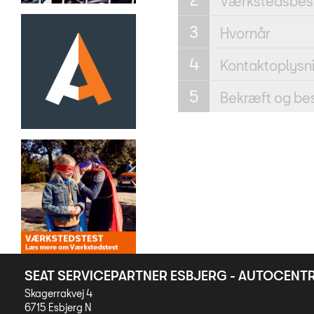
Værkstedsbe
Hvornår
Kontaktoplysn
Bekræft og best
SEAT SERVICEPARTNER ESBJERG - AUTOCENT
Skagerrakvej 4
6715 Esbjerg N